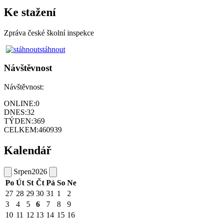
Ke stažení
Zpráva české školní inspekce
stáhnout
Návštěvnost
Návštěvnost:
ONLINE:
0
DNES:
32
TÝDEN:
369
CELKEM:
460939
Kalendář
Srpen
2026
Po
Út
St
Čt
Pá
So
Ne
27
28
29
30
31
1
2
3
4
5
6
7
8
9
10
11
12
13
14
15
16