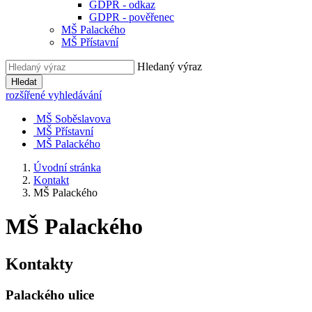
GDPR - odkaz
GDPR - pověřenec
MŠ Palackého
MŠ Přístavní
Hledaný výraz
Hledat
rozšířené vyhledávání
MŠ Soběslavova
MŠ Přístavní
MŠ Palackého
Úvodní stránka
Kontakt
MŠ Palackého
MŠ Palackého
Kontakty
Palackého ulice