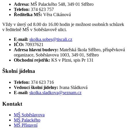
Adresa:
MŠ Palackého 548, 349 01 Stříbro
Telefon:
374 623 757
Ředitelka MŠ:
Věra Cikánová
Vždy v úterý od 8.00 do 16.00 hodin je možnost osobních schůzek
v ředitelně MŠ v Soběslavově ulici.
E-mail:
skolka.sobes@tiscali.cz
IČO:
70937621
Adresa hlavní budovy:
Mateřská škola Stříbro, příspěvková
organizace, Soběslavova 1003, 349 01, Stříbro
Obchodní rejstřík:
KS v Plzni, spis Pr 131
Školní jídelna
Telefon:
374 623 716
Vedoucí školní jídelny:
Ivana Sládková
E-mail:
skolka.sladkova@seznam.cz
Kontakt
MŠ Soběslavova
MŠ Palackého
MŠ Přístavní