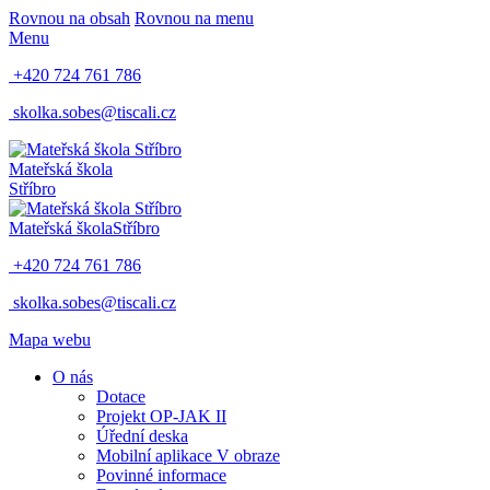
Rovnou na obsah
Rovnou na menu
Menu
+420 724 761 786
skolka.sobes@tiscali.cz
Mateřská škola
Stříbro
Mateřská škola
Stříbro
+420 724 761 786
skolka.sobes@tiscali.cz
Mapa webu
O nás
Dotace
Projekt OP-JAK II
Úřední deska
Mobilní aplikace V obraze
Povinné informace