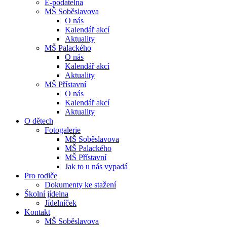
E-podatelna
MŠ Soběslavova
O nás
Kalendář akcí
Aktuality
MŠ Palackého
O nás
Kalendář akcí
Aktuality
MŠ Přístavní
O nás
Kalendář akcí
Aktuality
O dětech
Fotogalerie
MŠ Soběslavova
MŠ Palackého
MŠ Přístavní
Jak to u nás vypadá
Pro rodiče
Dokumenty ke stažení
Školní jídelna
Jídelníček
Kontakt
MŠ Soběslavova