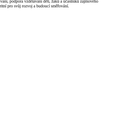
ávání, podpora vzdělávání dětí, žáků a účastníků zájmového
oritní pro svůj rozvoj a budoucí směřování.