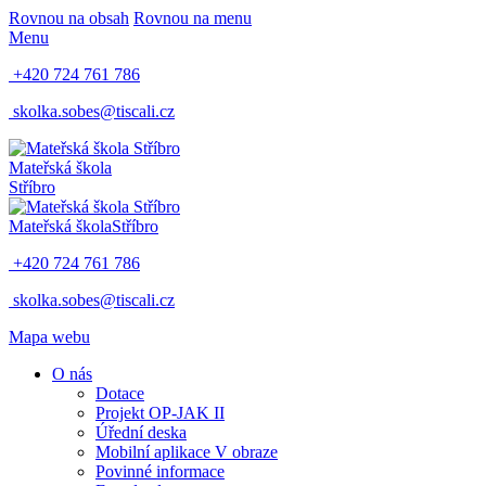
Rovnou na obsah
Rovnou na menu
Menu
+420 724 761 786
skolka.sobes@tiscali.cz
Mateřská škola
Stříbro
Mateřská škola
Stříbro
+420 724 761 786
skolka.sobes@tiscali.cz
Mapa webu
O nás
Dotace
Projekt OP-JAK II
Úřední deska
Mobilní aplikace V obraze
Povinné informace