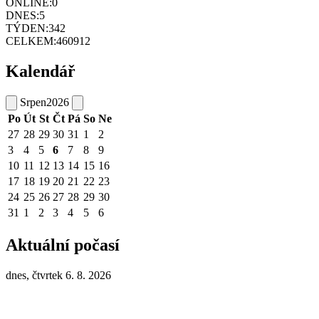
ONLINE:
0
DNES:
5
TÝDEN:
342
CELKEM:
460912
Kalendář
Srpen
2026
Po
Út
St
Čt
Pá
So
Ne
27
28
29
30
31
1
2
3
4
5
6
7
8
9
10
11
12
13
14
15
16
17
18
19
20
21
22
23
24
25
26
27
28
29
30
31
1
2
3
4
5
6
Aktuální počasí
dnes, čtvrtek 6. 8. 2026