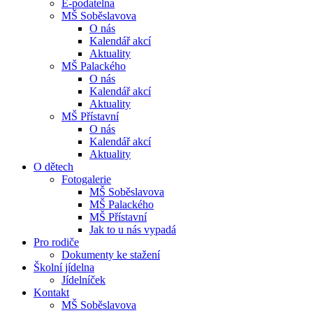
E-podatelna
MŠ Soběslavova
O nás
Kalendář akcí
Aktuality
MŠ Palackého
O nás
Kalendář akcí
Aktuality
MŠ Přístavní
O nás
Kalendář akcí
Aktuality
O dětech
Fotogalerie
MŠ Soběslavova
MŠ Palackého
MŠ Přístavní
Jak to u nás vypadá
Pro rodiče
Dokumenty ke stažení
Školní jídelna
Jídelníček
Kontakt
MŠ Soběslavova