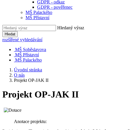
GDPR - odkaz
GDPR - pověřenec
MŠ Palackého
MŠ Přístavní
Hledaný výraz
Hledat
rozšířené vyhledávání
MŠ Soběslavova
MŠ Přístavní
MŠ Palackého
Úvodní stránka
O nás
Projekt OP-JAK II
Projekt OP-JAK II
Anotace projektu: