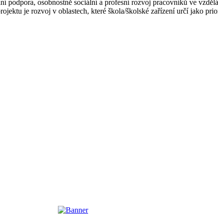
lní podpora, osobnostně sociální a profesní rozvoj pracovníků ve vzděl
ojektu je rozvoj v oblastech, které škola/školské zařízení určí jako pri