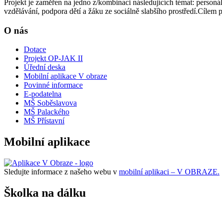
Projekt je zaměřen na jedno z/kombinaci následujících témat: personá
vzdělávání, podpora dětí a žáku ze sociálně slabšího prostředí.Cílem pr
O nás
Dotace
Projekt OP-JAK II
Úřední deska
Mobilní aplikace V obraze
Povinné informace
E-podatelna
MŠ Soběslavova
MŠ Palackého
MŠ Přístavní
Mobilní aplikace
Sledujte informace z našeho webu v
mobilní aplikaci – V OBRAZE.
Školka na dálku