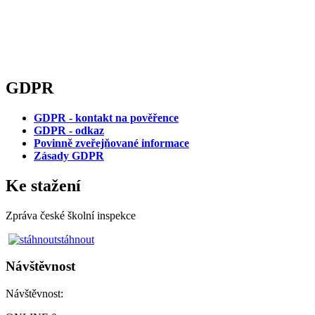
GDPR
GDPR - kontakt na pověřence
GDPR - odkaz
Povinně zveřejňované informace
Zásady GDPR
Ke stažení
Zpráva české školní inspekce
stáhnout
Návštěvnost
Návštěvnost: