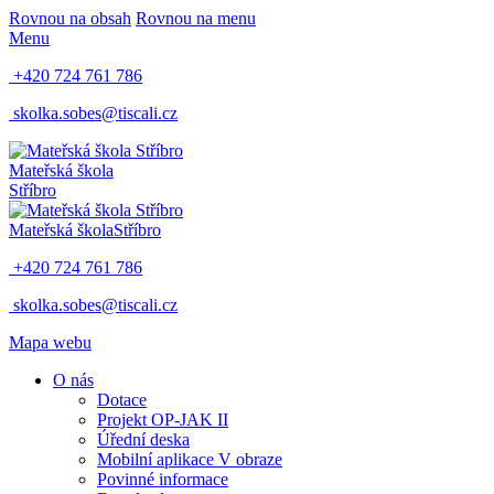
Rovnou na obsah
Rovnou na menu
Menu
+420 724 761 786
skolka.sobes@tiscali.cz
Mateřská škola
Stříbro
Mateřská škola
Stříbro
+420 724 761 786
skolka.sobes@tiscali.cz
Mapa webu
O nás
Dotace
Projekt OP-JAK II
Úřední deska
Mobilní aplikace V obraze
Povinné informace