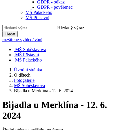
GDPR - odkaz
GDPR - pověřenec
MŠ Palackého
MŠ Přístavní
Hledaný výraz
Hledat
rozšířené vyhledávání
MŠ Soběslavova
MŠ Přístavní
MŠ Palackého
Úvodní stránka
O dětech
Fotogalerie
MŠ Soběslavova
Bijadla u Merklína - 12. 6. 2024
Bijadla u Merklína - 12. 6.
2024
Školní výlet za zvířátky na farmu