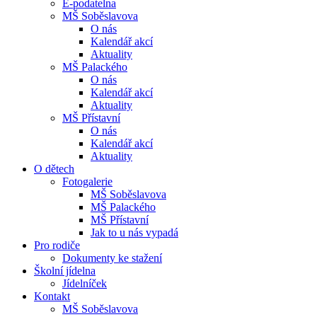
E-podatelna
MŠ Soběslavova
O nás
Kalendář akcí
Aktuality
MŠ Palackého
O nás
Kalendář akcí
Aktuality
MŠ Přístavní
O nás
Kalendář akcí
Aktuality
O dětech
Fotogalerie
MŠ Soběslavova
MŠ Palackého
MŠ Přístavní
Jak to u nás vypadá
Pro rodiče
Dokumenty ke stažení
Školní jídelna
Jídelníček
Kontakt
MŠ Soběslavova